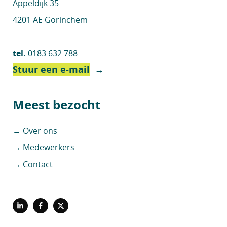
Appeldijk 35
4201 AE Gorinchem
tel.
0183 632 788
Stuur een e-mail
→
Meest bezocht
→ Over ons
→ Medewerkers
→ Contact