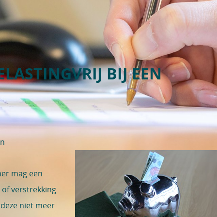
ELASTINGVRIJ BIJ EEN
en
emer mag een
of verstrekking
 deze niet meer