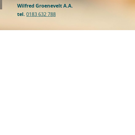
Wilfred Groenevelt A.A.
tel.
0183 632 788