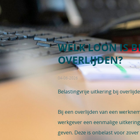
WELK LOON IS B
OVERLIJDEN?
04-06-2026
Belastingvrije uitkering bij overlijd
Bij een overlijden van een werkn
werkgever een eenmalige uitkering 
geven. Deze is onbelast voor zover