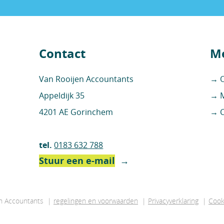
Contact
Me
Van Rooijen Accountants
→ O
Appeldijk 35
→ M
4201 AE Gorinchem
→ C
tel.
0183 632 788
Stuur een e-mail
→
en Accountants |
regelingen en voorwaarden
|
Privacyverklaring
|
Cook