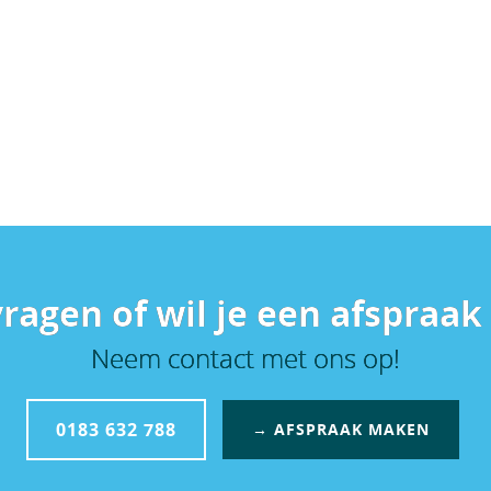
vragen of wil je een afspraa
Neem contact met ons op!
0183 632 788
→ AFSPRAAK MAKEN