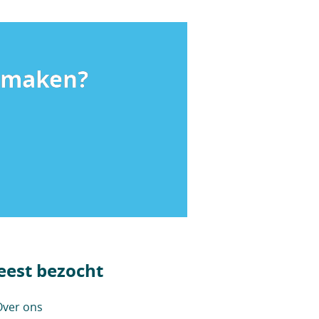
k maken?
est bezocht
ver ons