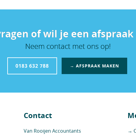
vragen of wil je een afspraa
Neem contact met ons op!
0183 632 788
→ AFSPRAAK MAKEN
Contact
Me
Van Rooijen Accountants
→ O