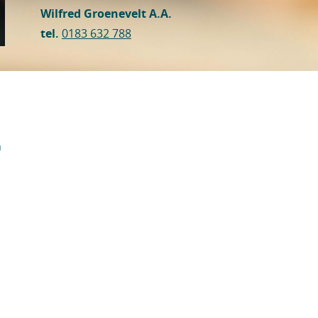
Wilfred Groenevelt A.A.
tel.
0183 632 788
n