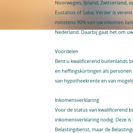
Noorwegen, IJsland, Zwitserland, o
Eustatius of Saba. Verder is vereist
minstens 90% van uw inkomen belas
Nederland. Daarbij gaat het om uw
Voordelen
Bent u kwalificerend buitenlands be
en heffingskortingen als personen
van hypotheekrente en van mogeli
Inkomensverklaring
Voor de status van kwalificerend b
inkomensverklaring nodig. Deze is
Belastingdienst, maar de Belasting