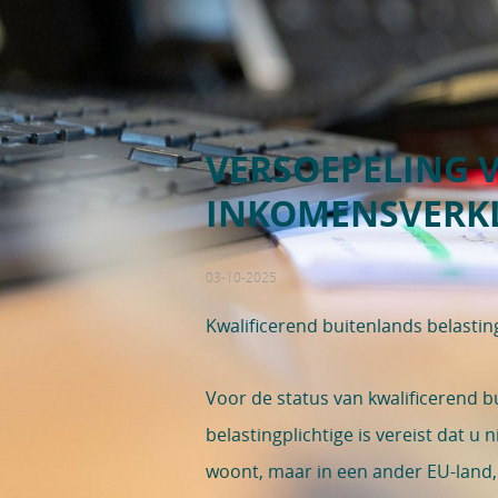
VERSOEPELING V
INKOMENSVERK
03-10-2025
Kwalificerend buitenlands belastin
Voor de status van kwalificerend b
belastingplichtige is vereist dat u 
woont, maar in een ander EU-land, 