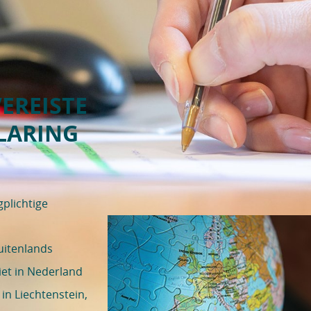
EREISTE
LARING
gplichtige
uitenlands
niet in Nederland
in Liechtenstein,