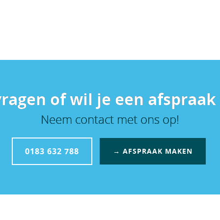
vragen of wil je een afspraa
Neem contact met ons op!
0183 632 788
→ AFSPRAAK MAKEN