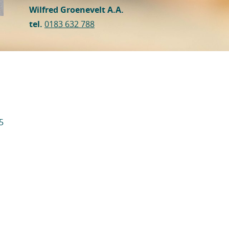
Wilfred Groenevelt A.A.
tel.
0183 632 788
5