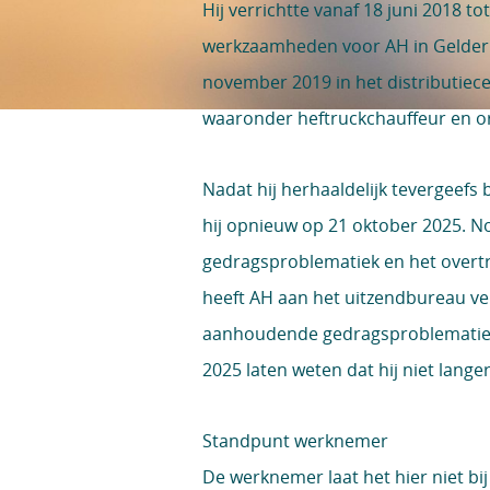
Hij verrichtte vanaf 18 juni 2018 t
werkzaamheden voor AH in Gelder
november 2019 in het distributiece
waaronder heftruckchauffeur en or
Nadat hij herhaaldelijk tevergeefs b
hij opnieuw op 21 oktober 2025. N
gedragsproblematiek en het overtre
heeft AH aan het uitzendbureau v
aanhoudende gedragsproblematiek.
2025 laten weten dat hij niet lang
Standpunt werknemer
De werknemer laat het hier niet bij