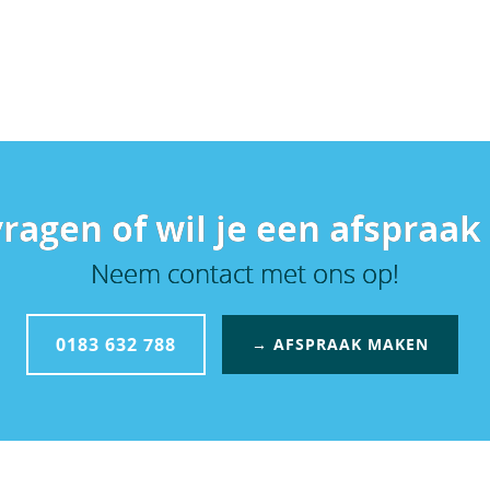
vragen of wil je een afspraa
Neem contact met ons op!
0183 632 788
→ AFSPRAAK MAKEN