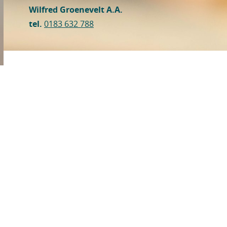
Wilfred Groenevelt A.A.
tel.
0183 632 788