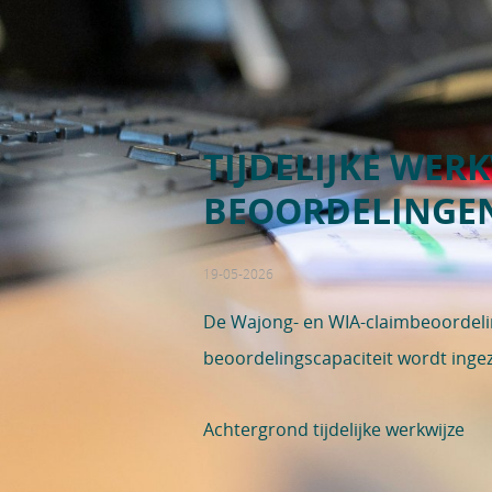
TIJDELIJKE WER
BEOORDELINGEN
19-05-2026
De Wajong- en WIA-claimbeoordelin
beoordelingscapaciteit wordt inge
Achtergrond tijdelijke werkwijze