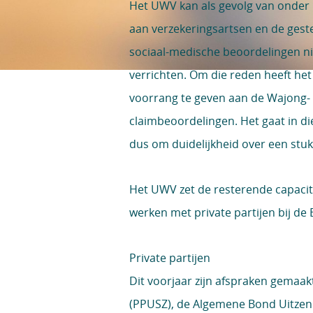
Het UWV kan als gevolg van onder
aan verzekeringsartsen en de ges
sociaal-medische beoordelingen ni
verrichten. Om die reden heeft h
voorrang te geven aan de Wajong-
claimbeoordelingen. Het gaat in di
dus om duidelijkheid over een stu
Het UWV zet de resterende capacite
werken met private partijen bij d
Private partijen
Dit voorjaar zijn afspraken gemaak
(PPUSZ), de Algemene Bond Uitze