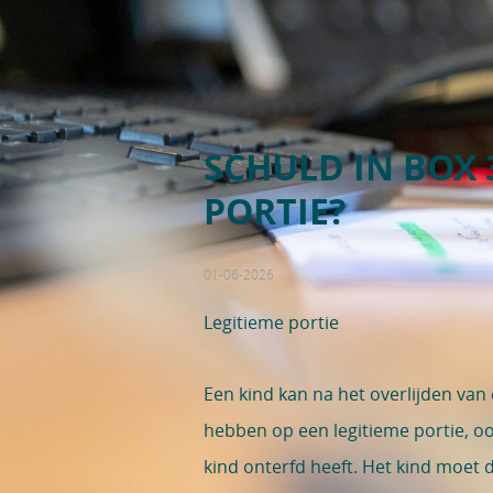
SCHULD IN BOX 
PORTIE?
01-06-2026
Legitieme portie
Een kind kan na het overlijden van
hebben op een legitieme portie, oo
kind onterfd heeft. Het kind moet d