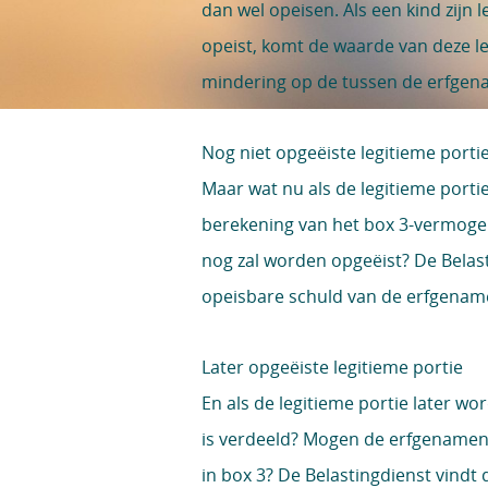
dan wel opeisen. Als een kind zijn l
opeist, komt de waarde van deze le
mindering op de tussen de erfgen
Nog niet opgeëiste legitieme porti
Maar wat nu als de legitieme portie
berekening van het box 3-vermogen
nog zal worden opgeëist? De Belast
opeisbare schuld van de erfgename
Later opgeëiste legitieme portie
En als de legitieme portie later wo
is verdeeld? Mogen de erfgename
in box 3? De Belastingdienst vindt