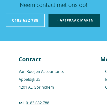
Neem contact met ons op!
0183 632 788
→ AFSPRAAK MAKEN
Contact
Me
Van Rooijen Accountants
→ O
Appeldijk 35
→ M
4201 AE Gorinchem
→ C
tel.
0183 632 788