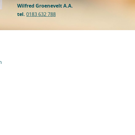
Wilfred Groenevelt A.A.
tel.
0183 632 788
n