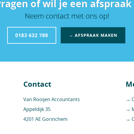
vragen of wil je een afspraa
Neem contact met ons op!
0183 632 788
→ AFSPRAAK MAKEN
Contact
Me
Van Rooijen Accountants
→ O
Appeldijk 35
→ M
4201 AE Gorinchem
→ C