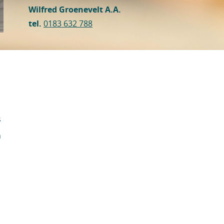
Wilfred Groenevelt A.A.
tel.
0183 632 788
s
n