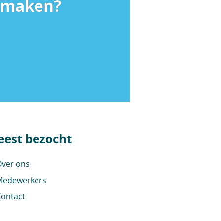
k maken?
est bezocht
ver ons
edewerkers
ontact