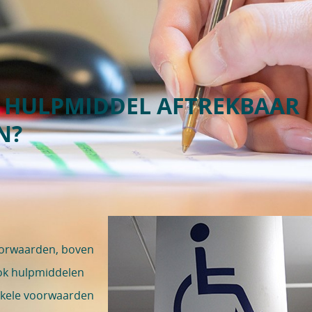
 HULPMIDDEL AFTREKBAAR
N?
oorwaarden, boven
ok hulpmiddelen
nkele voorwaarden