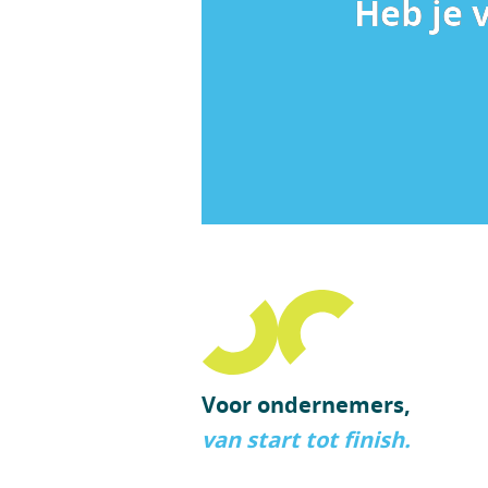
Heb je 
Voor ondernemers,
van start tot finish.