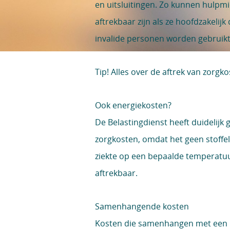
en uitsluitingen. Zo kunnen hulpmi
aftrekbaar zijn als ze hoofdzakelijk
invalide personen worden gebruik
Tip!
Alles over de aftrek van zorgk
Ook energiekosten?
De Belastingdienst heeft duidelijk 
zorgkosten, omdat het geen stoffe
ziekte op een bepaalde temperatuu
aftrekbaar.
Samenhangende kosten
Kosten die samenhangen met een h