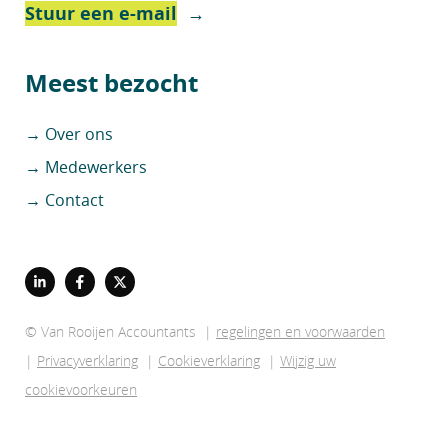
Stuur een e-mail
→
Meest bezocht
→ Over ons
→ Medewerkers
→ Contact
© Van Rooijen Accountants |
regelingen en voorwaarden
|
Privacyverklaring
|
Cookieverklaring
|
Wijzig uw
cookievoorkeuren