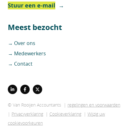
Stuur een e-mail
→
Meest bezocht
→ Over ons
→ Medewerkers
→ Contact
© Van Rooijen Accountants |
regelingen en voorwaarden
|
Privacyverklaring
|
Cookieverklaring
|
Wijzig uw
cookievoorkeuren