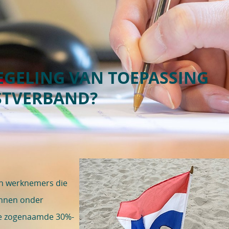
REGELING VAN TOEPASSING
NSTVERBAND?
en werknemers die
unnen onder
e zogenaamde 30%-