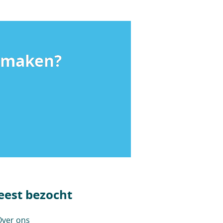
k maken?
est bezocht
ver ons