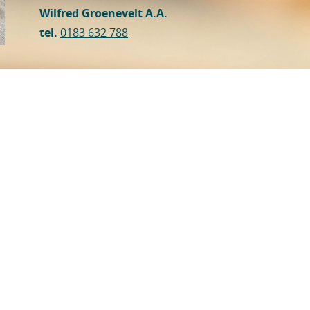
Wilfred Groenevelt A.A.
tel.
0183 632 788