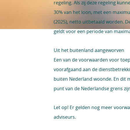
regeling. Als zij deze regeling ku
30% van het loon, met een maximu
(2025), netto uitbetaald worden. D
geldt voor een periode van maximaal
Uit het buitenland aangeworven
Een van de voorwaarden voor toep
voorafgaand aan de dienstbetrek
buiten Nederland woonde. En dit m
punt van de Nederlandse grens zij
Let op!
Er gelden nog meer voorwa
adviseurs.