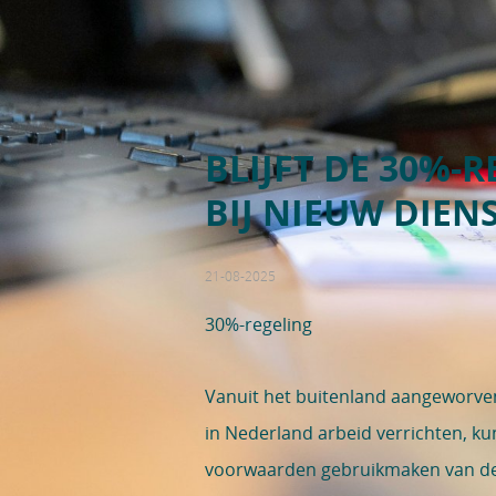
BLIJFT DE 30%-
BIJ NIEUW DIE
21-08-2025
30%-regeling
Vanuit het buitenland aangeworv
in Nederland arbeid verrichten, k
voorwaarden gebruikmaken van d