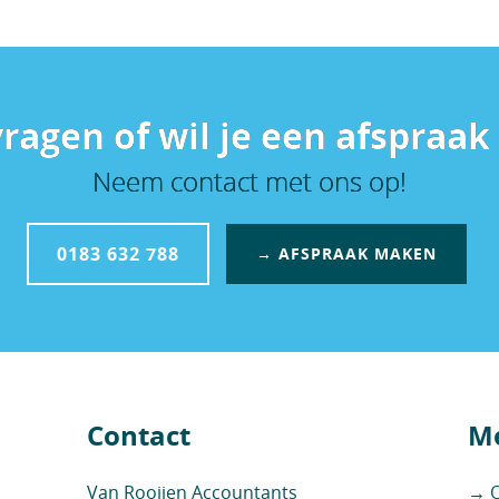
vragen of wil je een afspraa
Neem contact met ons op!
0183 632 788
→ AFSPRAAK MAKEN
Contact
Me
Van Rooijen Accountants
→ O